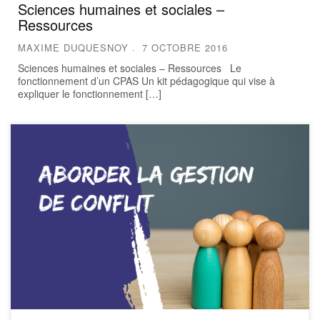
Sciences humaines et sociales –
Ressources
MAXIME DUQUESNOY
7 OCTOBRE 2016
Sciences humaines et sociales – Ressources Le
fonctionnement d’un CPAS Un kit pédagogique qui vise à
expliquer le fonctionnement […]
Ce livret permet d’aborder la question du conflit au travers
d’ateliers thématiques. Mixant théorie et exercices
pratiques, ces fiches visent à travailler en groupe sur le
renforcement des compétences psycho-sociales et
relationnelles. Elles permettent d’apprendre à mieux se
connaître et contribuent à la prévention des phénomènes
de violence ou de […]