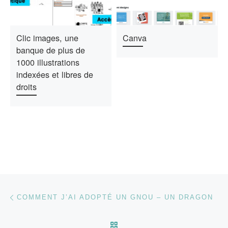
Clic images, une
Canva
banque de plus de
1000 illustrations
indexées et libres de
droits
Parcourir les articles
Article précédent
COMMENT J’AI ADOPTÉ UN GNOU – UN DRAGON
RETOUR À LA LISTE DES