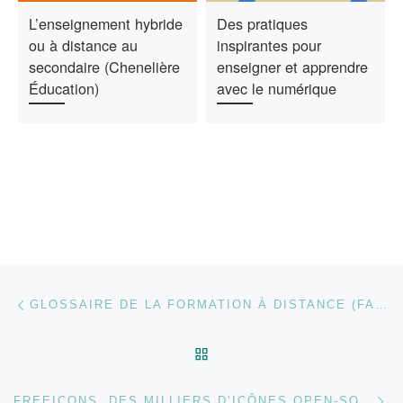
L’enseignement hybride
Des pratiques
ou à distance au
inspirantes pour
secondaire (Chenelière
enseigner et apprendre
Éducation)
avec le numérique
Parcourir les articles
Article précédent
GLOSSAIRE DE LA FORMATION À DISTANCE (FAD)
RETOUR À LA LISTE DES
Ar
FREEICONS, DES MILLIERS D’ICÔNES OPEN-SOURCE ET GRATUITES