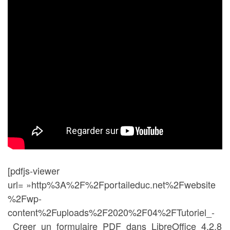
[pdfjs-viewer
url= »http%3A%2F%2Fportaileduc.net%2Fwebsite
%2Fwp-
content%2Fuploads%2F2020%2F04%2FTutoriel_-
_Creer_un_formulaire_PDF_dans_LibreOffice_4.2.8