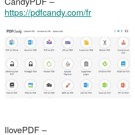
CandyPDF –
https://pdfcandy.com/fr
IlovePDF –