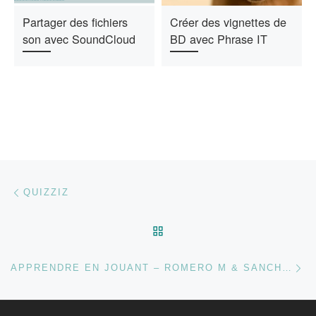
Partager des fichiers
Créer des vignettes de
son avec SoundCloud
BD avec Phrase IT
Parcourir les articles
Article précédent
QUIZZIZ
RETOUR À LA LISTE DES
Ar
APPRENDRE EN JOUANT – ROMERO M & SANCHEZ E