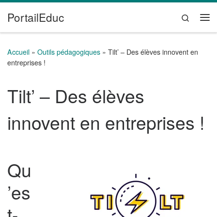
PortailEduc
Passer au contenu
Search
Me
Accueil
»
Outils pédagogiques
»
Tilt’ – Des élèves innovent en
entreprises !
Tilt’ – Des élèves
innovent en entreprises !
Qu
’es
t-