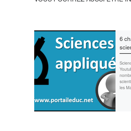
6 ch
scie
Scien
Youtu
nombr
scient
les M