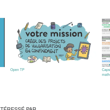
Open TP
Capsu
math
NTÉRESSÉ PAR