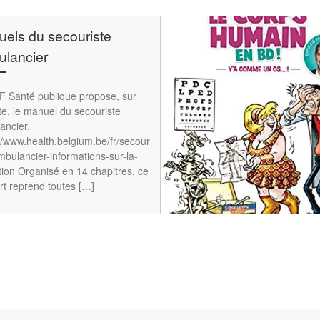
els du secouriste
lancier
F Santé publique propose, sur
te, le manuel du secouriste
ancier.
//www.health.belgium.be/fr/secour
mbulancier-informations-sur-la-
ion Organisé en 14 chapitres, ce
rt reprend toutes […]