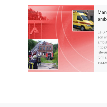
Manu
ambu
Le SP
son si
ambul
https:
iste-a
format
suppo