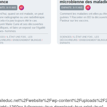
taileduc.net%2Fwebsite%2Fwp-content%2Fuploads%2F20
ght=1360px fullscreen=true download=true print=true]