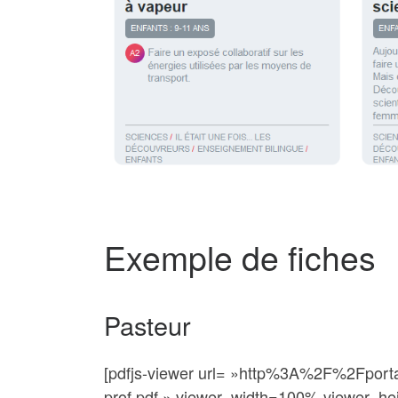
Exemple de fiches
Pasteur
[pdfjs-viewer url= »http%3A%2F%2Fpor
prof.pdf » viewer_width=100% viewer_hei