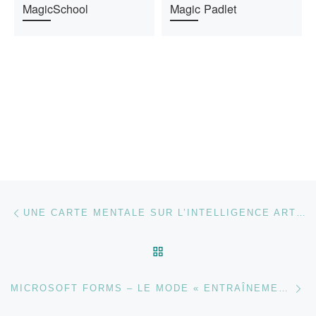
MagicSchool
Magic Padlet
Parcourir les articles
Article précédent
UNE CARTE MENTALE SUR L’INTELLIGENCE ARTIFICIELLE GÉNÉRATIVE DANS L’ENSEIGNEMENT
RETOUR À LA LISTE DES
Ar
MICROSOFT FORMS – LE MODE « ENTRAÎNEMENT »